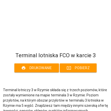
Terminal lotniska FCO w karcie 3
print
system_update_alt
DRUKOWANIE
POBIERZ
Terminal lotniczy 3 w Rzymie składa się z trzech poziomów, które
zostały wymienione na mapie terminala 3 w Rzymie: Poziom
przylotów, na którym obszar przylotów w terminalu 3 lotniska w
Rzymie ma 5 wyjść. Znajdziesz tam między innymi szeroką ofertę
żywności, napojów, sklepów, punktów informacyjnych,