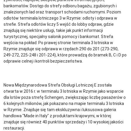
bankomatów. Dostęp do strefy odbioru bagażu, zgubionych i
znalezionych lad oraz transport schodami ruchomymi. Poziom
odlotów terminala lotniczego 3 w Rzymie: odloty i odprawa w
strefie. Strefa odlotów liczy 5 wejść do lobby odpraw, gdzie
znajdują się niektóre usługi, takie jak punkt informacji
turystycznej, specjalny salonik pomocy i bankomat. Strefa
wejścia na pokład: Po prawej stronie terminala 3 lotniska w
Rzymie znajduje się odprawa w rzędach 290 do 201 (273-290,
249-272, 225-248 i 201-224), które prowadzą do bramek B, C i D po
odprawie celnej i kontroli bezpieczeństwa.
Nowa Międzynarodowa Strefa Obsługi Lotniczej E została
otwarta w 2016 r. w terminalu 3 lotniska w Rzymie jako wsparcie
dla lotów poza strefę Schengen, zwiększając liczbę pasażerów o
6 kolejnych milionów, jak pokazano na mapie terminalu 3 lotniska
w Rzymie. Znajduje się tam ekskluzywna i luksusowa galeria
handlowa "Made in Italy" z produktami krajowymi, w której
znajduje się również 40 punktów sprzedaży i 10 wysokiej jakości
restauracji.